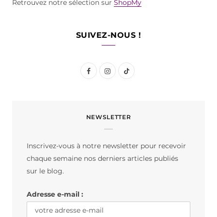
Retrouvez notre sélection sur
ShopMy
SUIVEZ-NOUS !
F
I
T
a
n
i
c
s
k
NEWSLETTER
e
t
T
b
a
o
Inscrivez-vous à notre newsletter pour recevoir
o
g
k
chaque semaine nos derniers articles publiés
o
r
sur le blog.
k
a
Adresse e-mail :
m