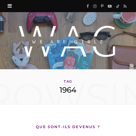
F
I
P
Y
T
R
a
n
i
o
i
S
c
s
n
u
k
S
e
t
t
T
T
b
a
e
u
o
o
g
r
b
k
ROWSI
o
r
e
e
TAG
1964
k
a
s
m
t
QUE SONT-ILS DEVENUS ?