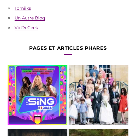
Tomiiks
Un Autre Blog
VieDeGeek
PAGES ET ARTICLES PHARES