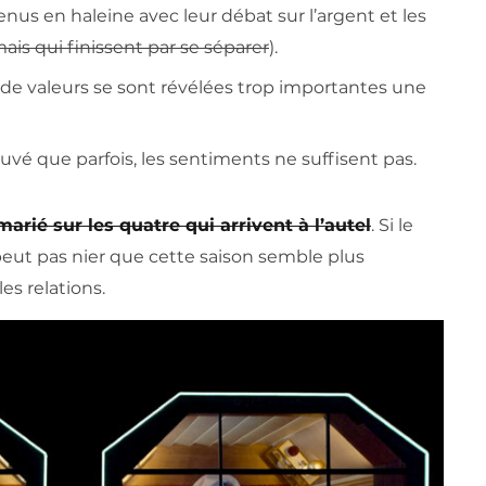
enus en haleine avec leur débat sur l’argent et les
ais qui finissent par se séparer
).
s de valeurs se sont révélées trop importantes une
ouvé que parfois, les sentiments ne suffisent pas.
arié sur les quatre qui arrivent à l’autel
. Si le
 peut pas nier que cette saison semble plus
es relations.