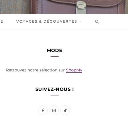
BÉ
VOYAGES & DÉCOUVERTES
MODE
Retrouvez notre sélection sur
ShopMy
SUIVEZ-NOUS !
F
I
T
a
n
i