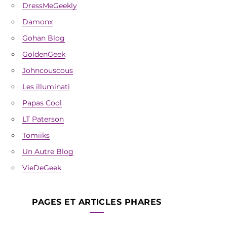
DressMeGeekly
Damonx
Gohan Blog
GoldenGeek
Johncouscous
Les illuminati
Papas Cool
LT Paterson
Tomiiks
Un Autre Blog
VieDeGeek
PAGES ET ARTICLES PHARES