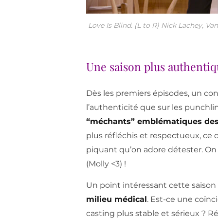
Love Is Blind. (L to R) Nick Lachey, Va
Une saison plus authentiq
Dès les premiers épisodes, un con
l’authenticité que sur les punchli
“méchants” emblématiques des
plus réfléchis et respectueux, ce 
piquant qu’on adore détester. On
(Molly <3) !
Un point intéressant cette saison 
milieu médical
. Est-ce une coïnc
casting plus stable et sérieux ? Ré