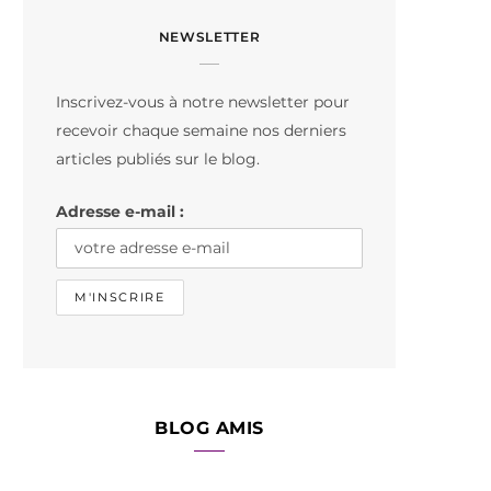
c
s
k
NEWSLETTER
e
t
T
b
a
o
Inscrivez-vous à notre newsletter pour
o
g
k
recevoir chaque semaine nos derniers
o
r
articles publiés sur le blog.
k
a
Adresse e-mail :
m
BLOG AMIS