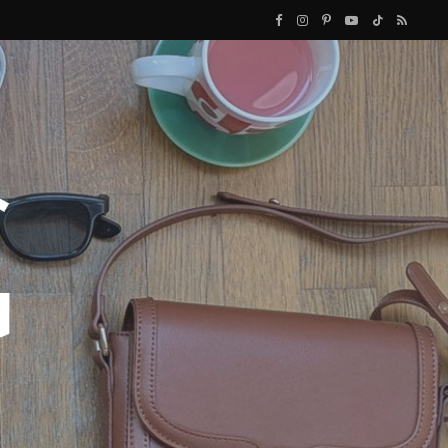
F
I
P
Y
T
R
a
n
i
o
i
S
c
s
n
u
k
S
e
t
t
T
T
b
a
e
u
o
o
g
r
b
k
o
r
e
e
k
a
s
m
t