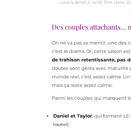
Love Is Blind. (L to R) Tom Dann, D
Des couples attachants… m
On ne va pas se mentir, une des 
c’est le drama. Or, cette saison 
de trahison retentissante, pas
doutes sont gérés avec maturité pa
monde réel, c’est assez calme. Un
mais ça reste assez calme.
Parmi les couples qui marquent la 
Daniel et Taylor
, qui forment L
l’autel
).