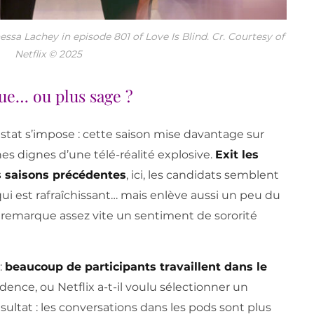
nessa Lachey in episode 801 of Love Is Blind. Cr. Courtesy of
Netflix © 2025
ue… ou plus sage ?
stat s’impose : cette saison mise davantage sur
nes dignes d’une télé-réalité explosive.
Exit les
 saisons précédentes
, ici, les candidats semblent
qui est rafraîchissant… mais enlève aussi un peu du
 remarque assez vite un sentiment de sororité
:
beaucoup de participants travaillent dans le
idence, ou Netflix a-t-il voulu sélectionner un
sultat : les conversations dans les pods sont plus