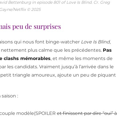
avid Bettenburg in episode 801 of Love Is Blind. Cr. Greg
Gayne/Netflix © 2025
ais peu de surprises
raisons qui nous font binge-watcher
Love Is Blind
,
est nettement plus calme que les précédentes.
Pas
 de clashs mémorables
, et même les moments de
r les candidats. Vraiment jusqu’à l’arrivée dans le
 petit triangle amoureux, ajoute un peu de piquant
saison :
E couple modèle(SPOILER
et finissent par dire “oui” à