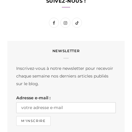
SUIVEZ-NOUS !
F
I
T
a
n
i
c
s
k
NEWSLETTER
e
t
T
b
a
o
Inscrivez-vous à notre newsletter pour recevoir
o
g
k
chaque semaine nos derniers articles publiés
o
r
sur le blog.
k
a
Adresse e-mail :
m