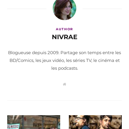
AUTHOR
NIVRAE
Blogueuse depuis 2009. Partage son temps entre les
BD/Comics, les jeux vidéo, les séries TV, le cinéma et
les podcasts.
W
e
b
s
i
t
e