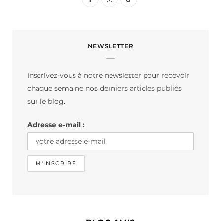
a
n
i
c
s
k
NEWSLETTER
e
t
T
b
a
o
Inscrivez-vous à notre newsletter pour recevoir
o
g
k
chaque semaine nos derniers articles publiés
o
r
sur le blog.
k
a
Adresse e-mail :
m