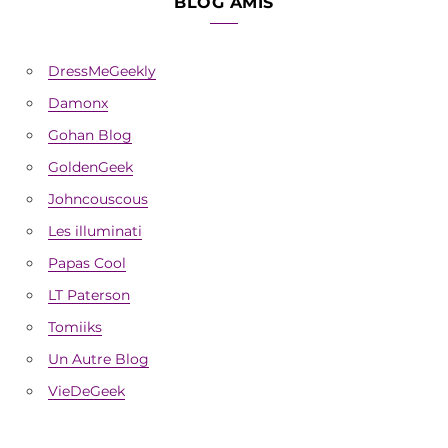
BLOG AMIS
DressMeGeekly
Damonx
Gohan Blog
GoldenGeek
Johncouscous
Les illuminati
Papas Cool
LT Paterson
Tomiiks
Un Autre Blog
VieDeGeek