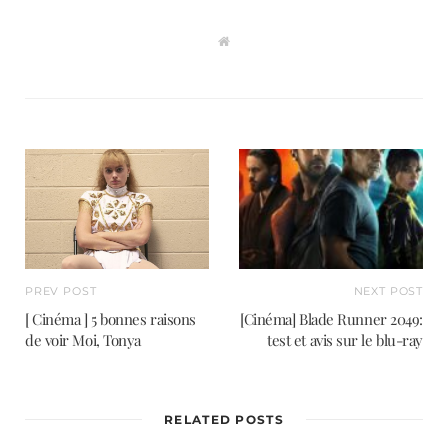
W
e
b
s
i
t
e
PREV POST
NEXT POST
[ Cinéma ] 5 bonnes raisons
[Cinéma] Blade Runner 2049:
de voir Moi, Tonya
test et avis sur le blu-ray
RELATED POSTS