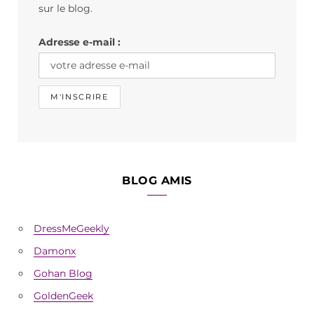
o
r
sur le blog.
k
a
Adresse e-mail :
m
BLOG AMIS
DressMeGeekly
Damonx
Gohan Blog
GoldenGeek