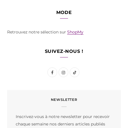
MODE
Retrouvez notre sélection sur
ShopMy
SUIVEZ-NOUS !
F
I
T
a
n
i
c
s
k
NEWSLETTER
e
t
T
b
a
o
Inscrivez-vous à notre newsletter pour recevoir
o
g
k
chaque semaine nos derniers articles publiés