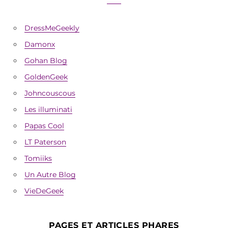
DressMeGeekly
Damonx
Gohan Blog
GoldenGeek
Johncouscous
Les illuminati
Papas Cool
LT Paterson
Tomiiks
Un Autre Blog
VieDeGeek
PAGES ET ARTICLES PHARES