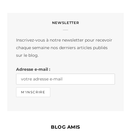
a
n
i
c
s
k
NEWSLETTER
e
t
T
b
a
o
Inscrivez-vous à notre newsletter pour recevoir
o
g
k
chaque semaine nos derniers articles publiés
o
r
sur le blog.
k
a
Adresse e-mail :
m
BLOG AMIS