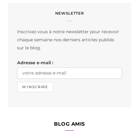
c
s
k
NEWSLETTER
e
t
T
b
a
o
Inscrivez-vous à notre newsletter pour recevoir
o
g
k
chaque semaine nos derniers articles publiés
o
r
sur le blog.
k
a
Adresse e-mail :
m
BLOG AMIS