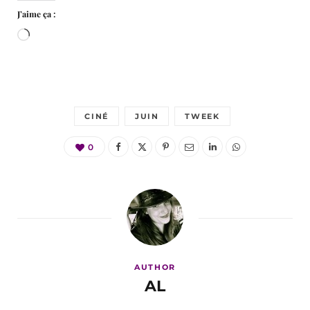
J’aime ça :
Chargement…
CINÉ
JUIN
TWEEK
0
AUTHOR
AL