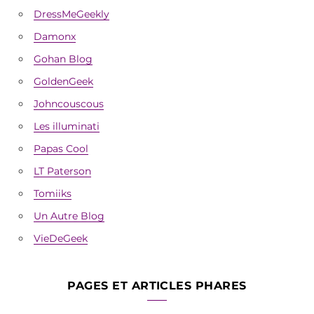
DressMeGeekly
Damonx
Gohan Blog
GoldenGeek
Johncouscous
Les illuminati
Papas Cool
LT Paterson
Tomiiks
Un Autre Blog
VieDeGeek
PAGES ET ARTICLES PHARES