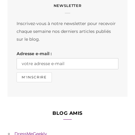
NEWSLETTER
e
t
T
b
a
o
Inscrivez-vous à notre newsletter pour recevoir
o
g
k
chaque semaine nos derniers articles publiés
o
r
sur le blog.
k
a
Adresse e-mail :
m
BLOG AMIS
DressMeGeekly