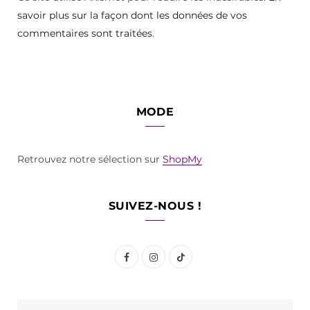
savoir plus sur la façon dont les données de vos
commentaires sont traitées
.
MODE
Retrouvez notre sélection sur
ShopMy
SUIVEZ-NOUS !
F
I
T
a
n
i
c
s
k