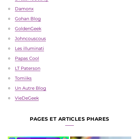
Damonx
Gohan Blog
GoldenGeek
Johncouscous
Les illuminati
Papas Cool
LT Paterson
Tomiiks
Un Autre Blog
VieDeGeek
PAGES ET ARTICLES PHARES