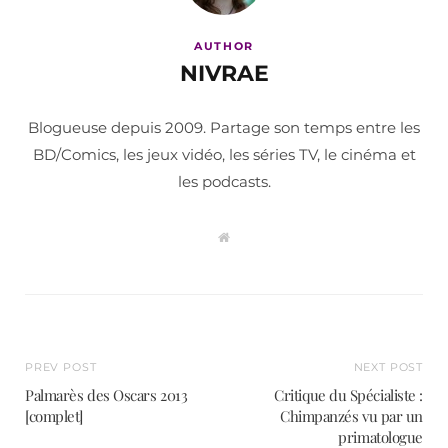
AUTHOR
NIVRAE
Blogueuse depuis 2009. Partage son temps entre les
BD/Comics, les jeux vidéo, les séries TV, le cinéma et
les podcasts.
W
e
b
s
i
t
e
PREV POST
NEXT POST
Palmarès des Oscars 2013
Critique du Spécialiste :
[complet]
Chimpanzés vu par un
primatologue