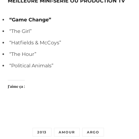
MEILLEURE
MINI-SERIE OU PRODUCTION TV
“Game Change”
“The Girl”
“Hatfields & McCoys”
“The Hour”
“Political Animals”
J’aime ça :
2013
AMOUR
ARGO