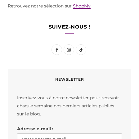
Retrouvez notre sélection sur
ShopMy
SUIVEZ-NOUS !
F
I
T
a
n
i
c
s
k
NEWSLETTER
e
t
T
b
a
o
Inscrivez-vous à notre newsletter pour recevoir
o
g
k
chaque semaine nos derniers articles publiés
o
r
sur le blog.
k
a
Adresse e-mail :
m