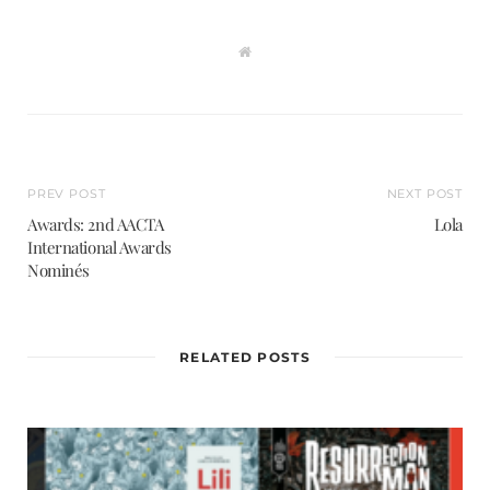
W
e
b
s
i
t
e
PREV POST
NEXT POST
Awards: 2nd AACTA
Lola
International Awards
Nominés
RELATED POSTS