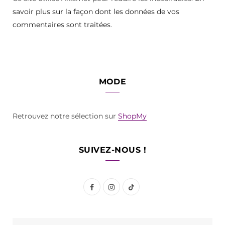
savoir plus sur la façon dont les données de vos
commentaires sont traitées
.
MODE
Retrouvez notre sélection sur
ShopMy
SUIVEZ-NOUS !
F
I
T
a
n
i
c
s
k