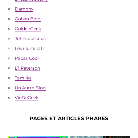
Damonx
Gohan Blog
GoldenGeek
Johncouscous
Les illuminati
Papas Cool
LT Paterson
Tomiiks
Un Autre Blog
VieDeGeek
PAGES ET ARTICLES PHARES