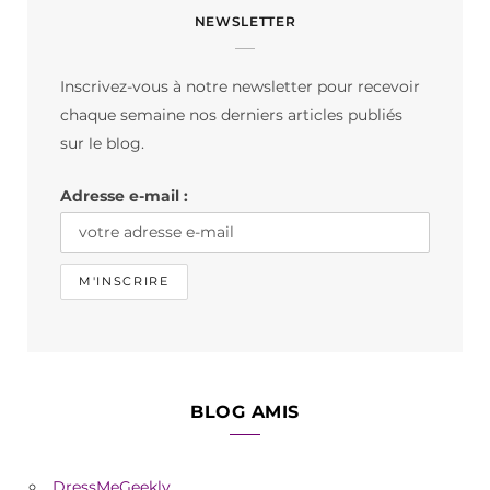
NEWSLETTER
e
t
T
b
a
o
Inscrivez-vous à notre newsletter pour recevoir
o
g
k
chaque semaine nos derniers articles publiés
o
r
sur le blog.
k
a
Adresse e-mail :
m
BLOG AMIS
DressMeGeekly