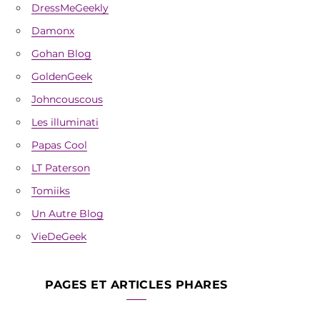
DressMeGeekly
Damonx
Gohan Blog
GoldenGeek
Johncouscous
Les illuminati
Papas Cool
LT Paterson
Tomiiks
Un Autre Blog
VieDeGeek
PAGES ET ARTICLES PHARES