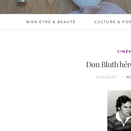
BIEN ÊTRE & BEAUTÉ
CULTURE & PO
CINÉ
Don Bluth hé
18/04/2011
N