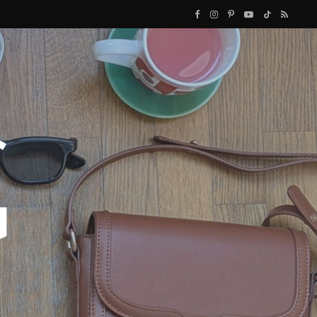
F
I
P
Y
T
R
a
n
i
o
i
S
c
s
n
u
k
S
e
t
t
T
T
b
a
e
u
o
o
g
r
b
k
o
r
e
e
k
a
s
m
t