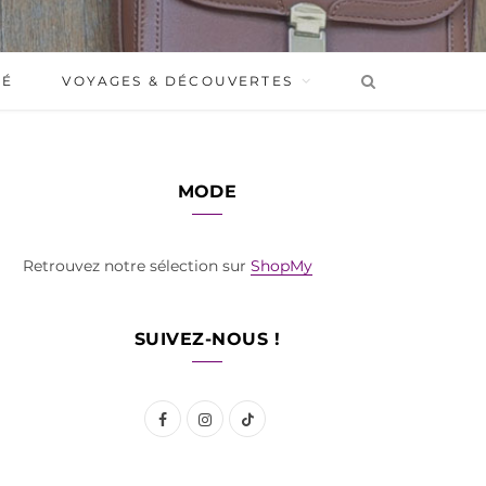
BÉ
VOYAGES & DÉCOUVERTES
MODE
Retrouvez notre sélection sur
ShopMy
SUIVEZ-NOUS !
F
I
T
a
n
i