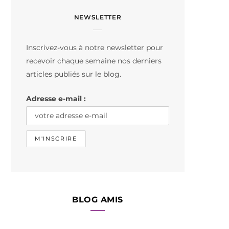
c
s
k
NEWSLETTER
e
t
T
b
a
o
Inscrivez-vous à notre newsletter pour
o
g
k
recevoir chaque semaine nos derniers
o
r
articles publiés sur le blog.
k
a
Adresse e-mail :
m
BLOG AMIS