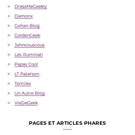
DressMeGeekly
Damonx
Gohan Blog
GoldenGeek
Johncouscous
Les illuminati
Papas Cool
LT Paterson
Tomiiks
Un Autre Blog
VieDeGeek
PAGES ET ARTICLES PHARES