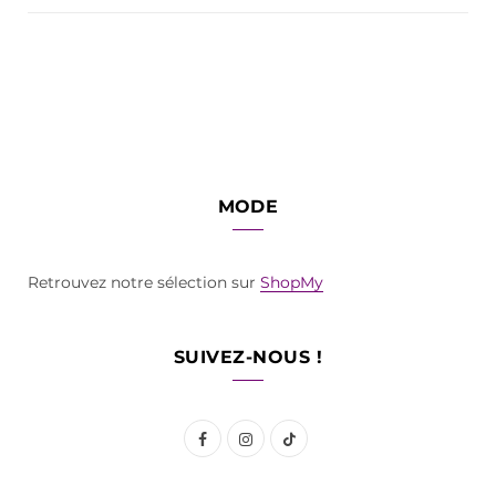
MODE
Retrouvez notre sélection sur
ShopMy
SUIVEZ-NOUS !
F
I
T
a
n
i