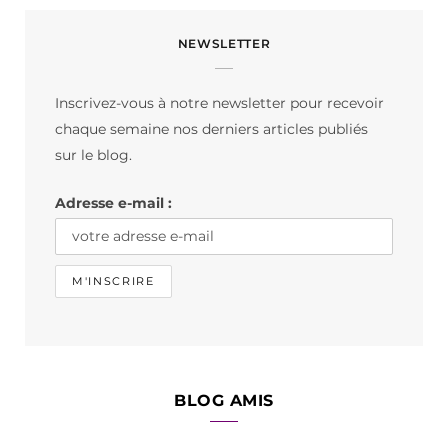
c
s
k
NEWSLETTER
e
t
T
b
a
o
Inscrivez-vous à notre newsletter pour recevoir
o
g
k
chaque semaine nos derniers articles publiés
o
r
sur le blog.
k
a
Adresse e-mail :
m
BLOG AMIS