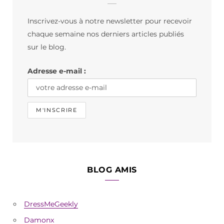
b
a
o
Inscrivez-vous à notre newsletter pour recevoir
o
g
k
chaque semaine nos derniers articles publiés
o
r
sur le blog.
k
a
Adresse e-mail :
m
BLOG AMIS
DressMeGeekly
Damonx