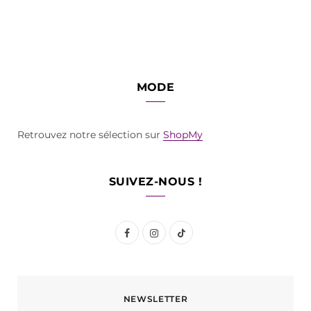
MODE
Retrouvez notre sélection sur
ShopMy
SUIVEZ-NOUS !
F
I
T
a
n
i
c
s
k
NEWSLETTER
e
t
T