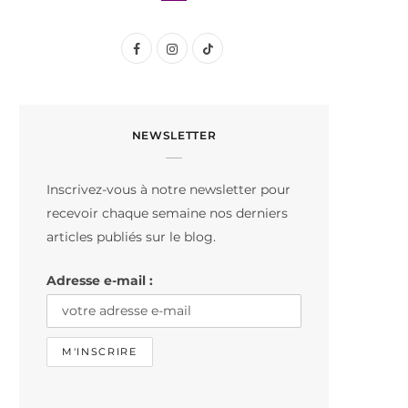
F
I
T
a
n
i
c
s
k
NEWSLETTER
e
t
T
b
a
o
Inscrivez-vous à notre newsletter pour
o
g
k
recevoir chaque semaine nos derniers
o
r
articles publiés sur le blog.
k
a
Adresse e-mail :
m