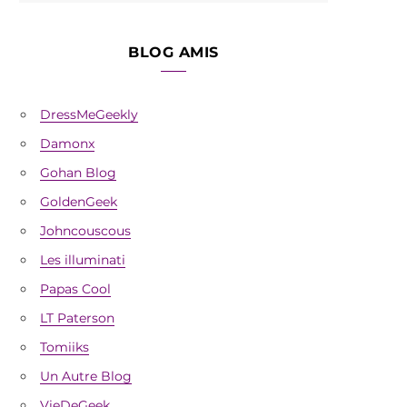
BLOG AMIS
DressMeGeekly
Damonx
Gohan Blog
GoldenGeek
Johncouscous
Les illuminati
Papas Cool
LT Paterson
Tomiiks
Un Autre Blog
VieDeGeek