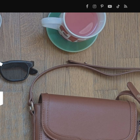
F
I
P
Y
T
R
a
n
i
o
i
S
c
s
n
u
k
S
e
t
t
T
T
b
a
e
u
o
o
g
r
b
k
o
r
e
e
k
a
s
m
t