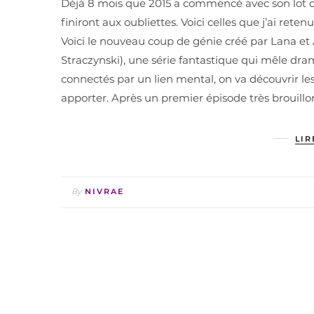
Déjà 8 mois que 2015 a commencé avec son lot de 
finiront aux oubliettes. Voici celles que j’ai ret
Voici le nouveau coup de génie créé par Lana e
Straczynski), une série fantastique qui mêle dra
connectés par un lien mental, on va découvrir les
apporter. Après un premier épisode très brouillon j
LIR
By
NIVRAE