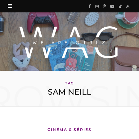
F
I
P
Y
T
R
a
n
i
o
i
S
c
s
n
u
k
S
e
t
t
T
T
b
a
e
u
o
o
g
r
b
k
ROWSI
o
r
e
e
TAG
SAM NEILL
k
a
s
m
t
CINÉMA & SÉRIES