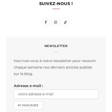
SUIVEZ-NOUS !
F
I
T
a
n
i
c
s
k
NEWSLETTER
e
t
T
b
a
o
Inscrivez-vous à notre newsletter pour recevoir
o
g
k
chaque semaine nos derniers articles publiés
o
r
sur le blog.
k
a
Adresse e-mail :
m