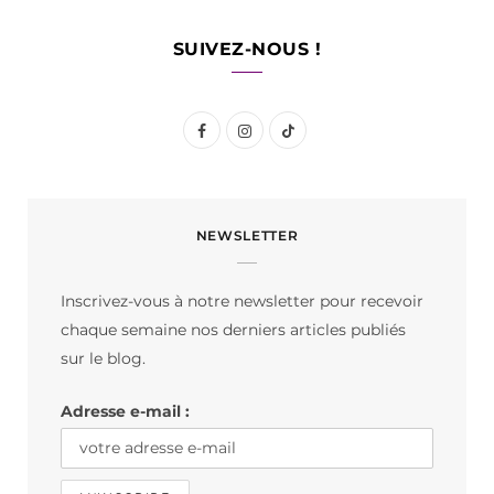
SUIVEZ-NOUS !
F
I
T
a
n
i
c
s
k
NEWSLETTER
e
t
T
b
a
o
Inscrivez-vous à notre newsletter pour recevoir
o
g
k
chaque semaine nos derniers articles publiés
o
r
sur le blog.
k
a
Adresse e-mail :
m