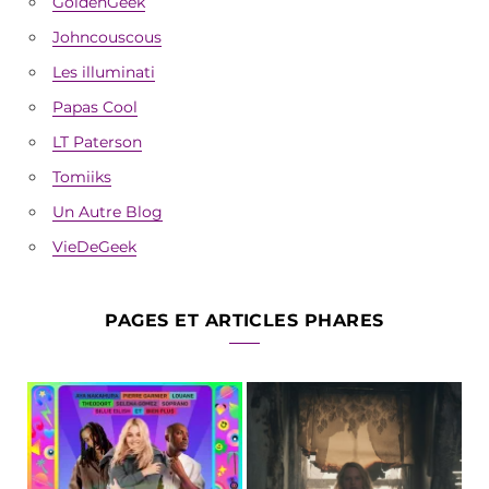
GoldenGeek
Johncouscous
Les illuminati
Papas Cool
LT Paterson
Tomiiks
Un Autre Blog
VieDeGeek
PAGES ET ARTICLES PHARES