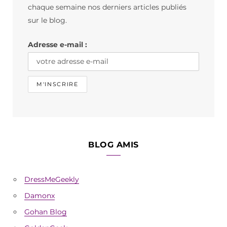
o
g
k
chaque semaine nos derniers articles publiés
o
r
sur le blog.
k
a
Adresse e-mail :
m
BLOG AMIS
DressMeGeekly
Damonx
Gohan Blog