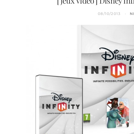
[ Jeux Vidéo ] Disney In
08/10/2013
N