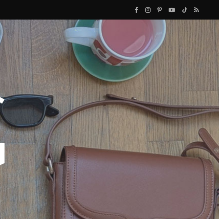
F
I
P
Y
T
R
a
n
i
o
i
S
c
s
n
u
k
S
e
t
t
T
T
b
a
e
u
o
o
g
r
b
k
o
r
e
e
k
a
s
m
t