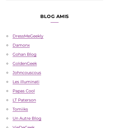
BLOG AMIS
DressMeGeekly
Damonx
Gohan Blog
GoldenGeek
Johncouscous
Les illuminati
Papas Cool
LT Paterson
Tomiiks
Un Autre Blog
VieDeGeek