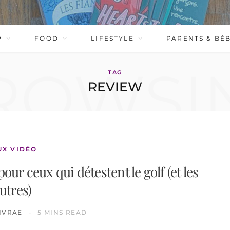
P
FOOD
LIFESTYLE
PARENTS & BÉ
ROWSI
TAG
REVIEW
UX VIDÉO
our ceux qui détestent le golf (et les
utres)
IVRAE
5 MINS READ