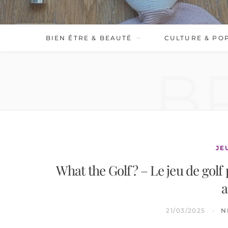
BIEN ÊTRE & BEAUTÉ
CULTURE & PO
B
JE
What the Golf? – Le jeu de golf p
a
21/03/2025
N