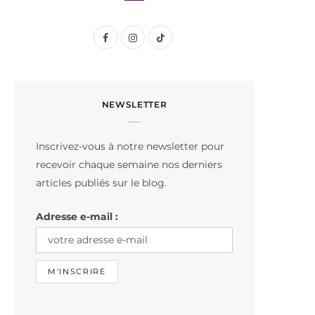
F
I
T
a
n
i
c
s
k
NEWSLETTER
e
t
T
b
a
o
Inscrivez-vous à notre newsletter pour
o
g
k
recevoir chaque semaine nos derniers
o
r
articles publiés sur le blog.
k
a
Adresse e-mail :
m