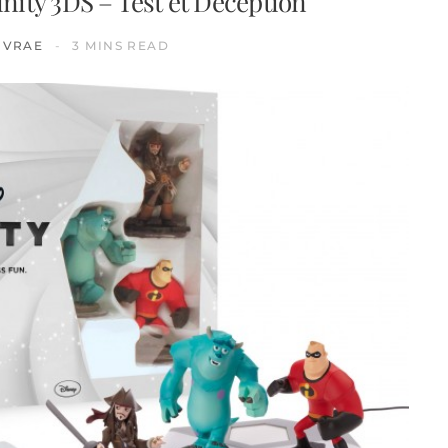
finity 3DS – Test et Déception
IVRAE
3 MINS READ