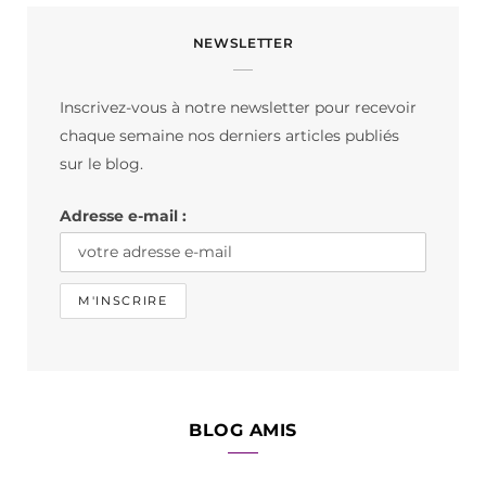
c
s
k
NEWSLETTER
e
t
T
b
a
o
Inscrivez-vous à notre newsletter pour recevoir
o
g
k
chaque semaine nos derniers articles publiés
o
r
sur le blog.
k
a
Adresse e-mail :
m
BLOG AMIS