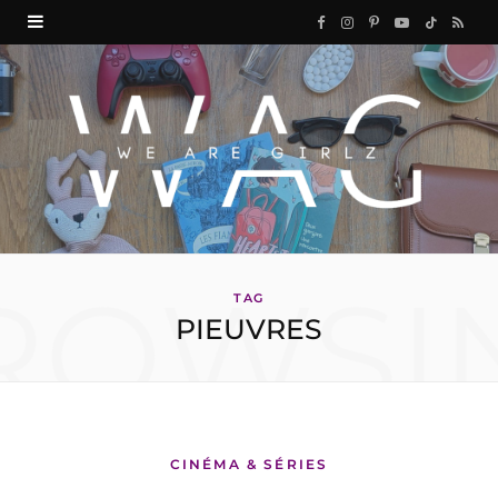
F
I
P
Y
T
R
a
n
i
o
i
S
c
s
n
u
k
S
e
t
t
T
T
b
a
e
u
o
o
g
r
b
k
ROWSI
o
r
e
e
TAG
PIEUVRES
k
a
s
m
t
CINÉMA & SÉRIES