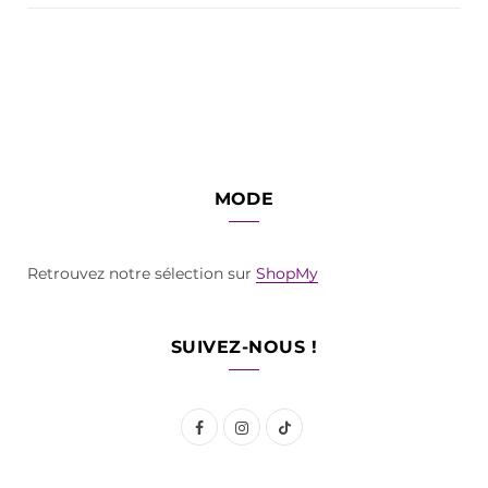
MODE
Retrouvez notre sélection sur
ShopMy
SUIVEZ-NOUS !
F
I
T
a
n
i