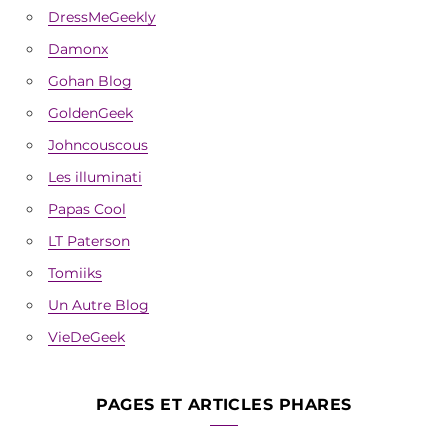
DressMeGeekly
Damonx
Gohan Blog
GoldenGeek
Johncouscous
Les illuminati
Papas Cool
LT Paterson
Tomiiks
Un Autre Blog
VieDeGeek
PAGES ET ARTICLES PHARES