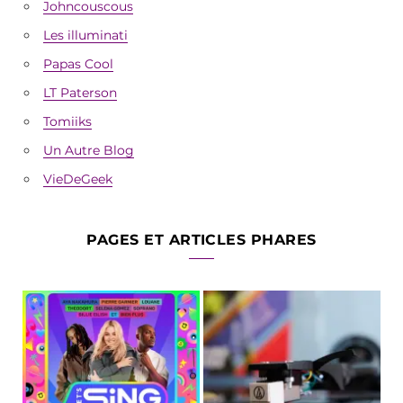
Johncouscous
Les illuminati
Papas Cool
LT Paterson
Tomiiks
Un Autre Blog
VieDeGeek
PAGES ET ARTICLES PHARES