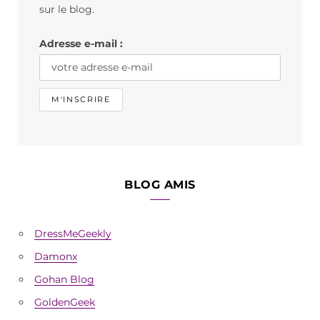
o
r
sur le blog.
k
a
Adresse e-mail :
m
BLOG AMIS
DressMeGeekly
Damonx
Gohan Blog
GoldenGeek