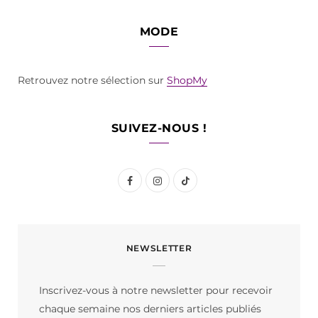
MODE
Retrouvez notre sélection sur
ShopMy
SUIVEZ-NOUS !
F
I
T
a
n
i
c
s
k
NEWSLETTER
e
t
T
b
a
o
Inscrivez-vous à notre newsletter pour recevoir
o
g
k
chaque semaine nos derniers articles publiés