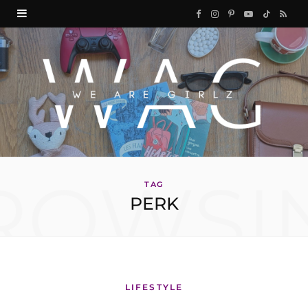
F
I
P
Y
T
R
a
n
i
o
i
S
c
s
n
u
k
S
e
t
t
T
T
b
a
e
u
o
o
g
r
b
k
ROWSI
o
r
e
e
TAG
PERK
k
a
s
m
t
LIFESTYLE