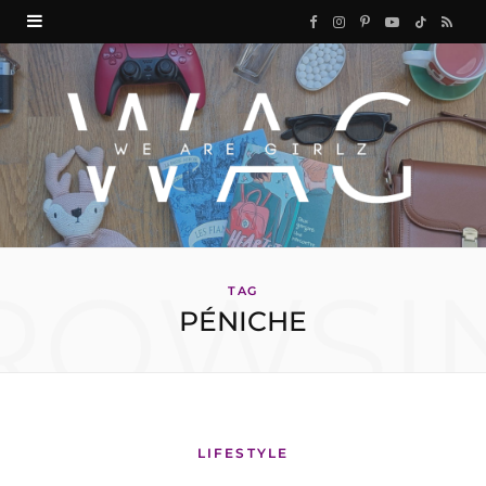
F
I
P
Y
T
R
a
n
i
o
i
S
c
s
n
u
k
S
e
t
t
T
T
b
a
e
u
o
o
g
r
b
k
ROWSI
o
r
e
e
TAG
PÉNICHE
k
a
s
m
t
LIFESTYLE