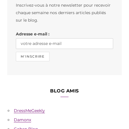
Inscrivez-vous à notre newsletter pour recevoir
o
g
k
chaque semaine nos derniers articles publiés
o
r
sur le blog.
k
a
Adresse e-mail :
m
BLOG AMIS
DressMeGeekly
Damonx
Gohan Blog