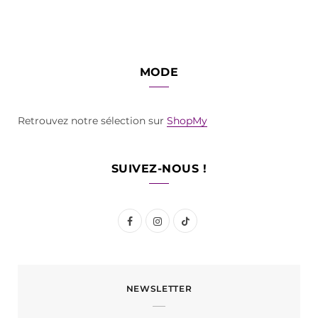
MODE
Retrouvez notre sélection sur
ShopMy
SUIVEZ-NOUS !
F
I
T
a
n
i
c
s
k
NEWSLETTER
e
t
T
b
a
o