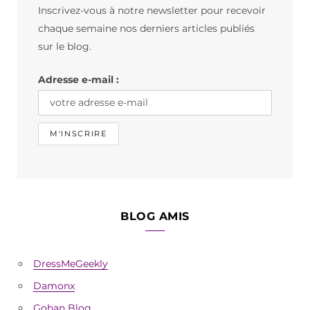
Inscrivez-vous à notre newsletter pour recevoir
o
g
k
chaque semaine nos derniers articles publiés
o
r
sur le blog.
k
a
Adresse e-mail :
m
BLOG AMIS
DressMeGeekly
Damonx
Gohan Blog