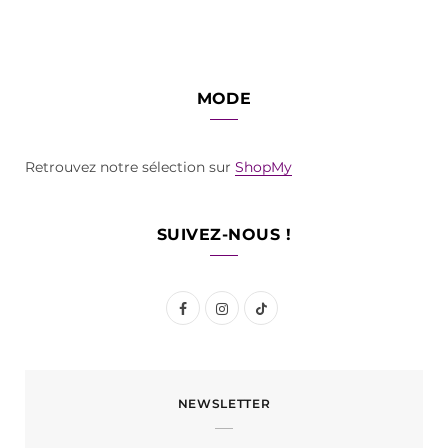
MODE
Retrouvez notre sélection sur
ShopMy
SUIVEZ-NOUS !
F
I
T
a
n
i
c
s
k
NEWSLETTER
e
t
T
b
a
o