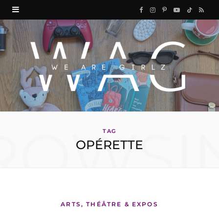
F
I
P
Y
T
R
a
n
i
o
i
S
c
s
n
u
k
S
e
t
t
T
T
b
a
e
u
o
o
g
r
b
k
ROWSI
o
r
e
e
TAG
OPÉRETTE
k
a
s
m
t
ARTS, THÉÂTRE & EXPOS