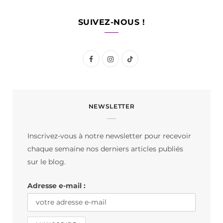
SUIVEZ-NOUS !
F
I
T
a
n
i
c
s
k
NEWSLETTER
e
t
T
b
a
o
Inscrivez-vous à notre newsletter pour recevoir
o
g
k
chaque semaine nos derniers articles publiés
o
r
sur le blog.
k
a
Adresse e-mail :
m