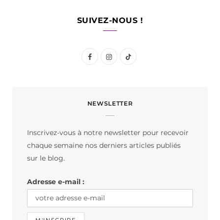
SUIVEZ-NOUS !
F
I
T
a
n
i
c
s
k
NEWSLETTER
e
t
T
b
a
o
Inscrivez-vous à notre newsletter pour recevoir
o
g
k
chaque semaine nos derniers articles publiés
o
r
sur le blog.
k
a
Adresse e-mail :
m