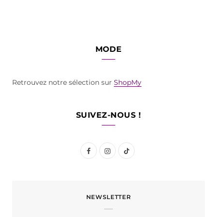
MODE
Retrouvez notre sélection sur
ShopMy
SUIVEZ-NOUS !
F
I
T
a
n
i
c
s
k
NEWSLETTER
e
t
T
b
a
o