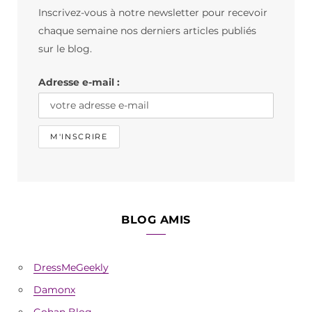
Inscrivez-vous à notre newsletter pour recevoir
o
g
k
chaque semaine nos derniers articles publiés
o
r
sur le blog.
k
a
Adresse e-mail :
m
BLOG AMIS
DressMeGeekly
Damonx
Gohan Blog