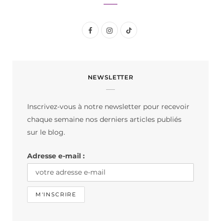
F
I
T
a
n
i
c
s
k
NEWSLETTER
e
t
T
b
a
o
Inscrivez-vous à notre newsletter pour recevoir
o
g
k
chaque semaine nos derniers articles publiés
o
r
sur le blog.
k
a
Adresse e-mail :
m