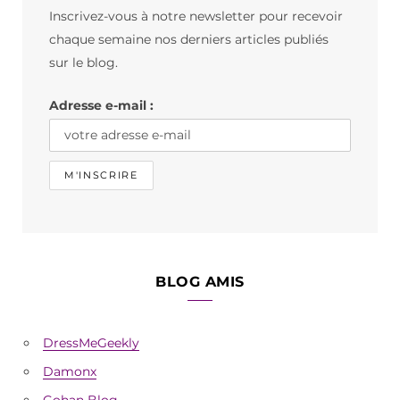
Inscrivez-vous à notre newsletter pour recevoir
o
g
k
chaque semaine nos derniers articles publiés
o
r
sur le blog.
k
a
Adresse e-mail :
m
BLOG AMIS
DressMeGeekly
Damonx
Gohan Blog