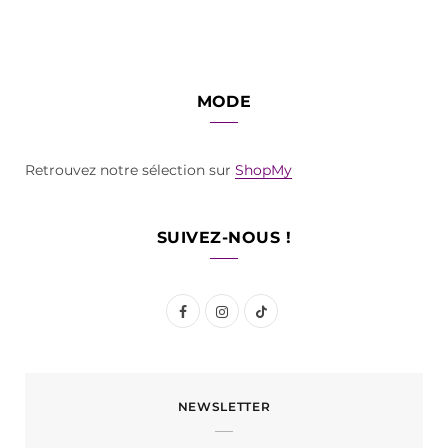
MODE
Retrouvez notre sélection sur
ShopMy
SUIVEZ-NOUS !
F
I
T
a
n
i
c
s
k
NEWSLETTER
e
t
T
b
a
o