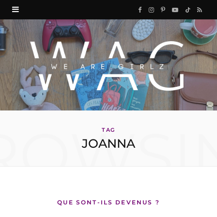
F
I
P
Y
T
R
a
n
i
o
i
S
c
s
n
u
k
S
e
t
t
T
T
b
a
e
u
o
o
g
r
b
k
ROWSI
o
r
e
e
TAG
JOANNA
k
a
s
m
t
QUE SONT-ILS DEVENUS ?