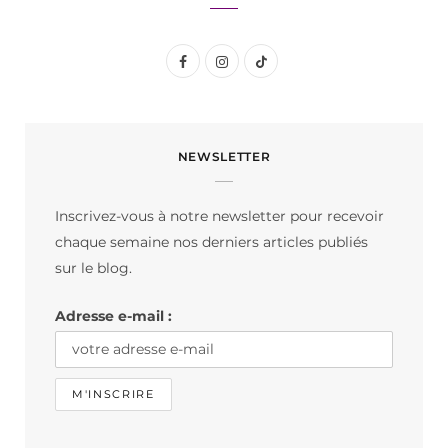
F
I
T
a
n
i
c
s
k
NEWSLETTER
e
t
T
b
a
o
Inscrivez-vous à notre newsletter pour recevoir
o
g
k
chaque semaine nos derniers articles publiés
o
r
sur le blog.
k
a
Adresse e-mail :
m