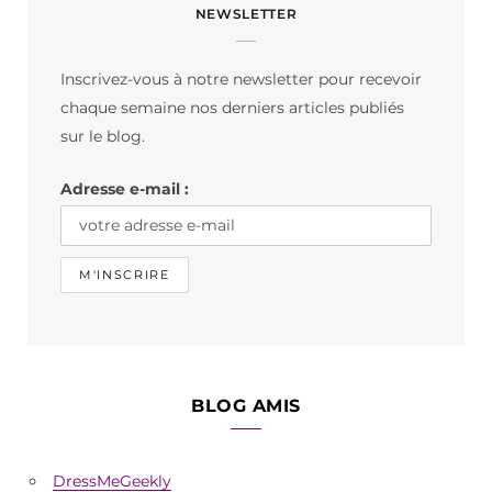
NEWSLETTER
e
t
T
b
a
o
Inscrivez-vous à notre newsletter pour recevoir
o
g
k
chaque semaine nos derniers articles publiés
o
r
sur le blog.
k
a
Adresse e-mail :
m
BLOG AMIS
DressMeGeekly