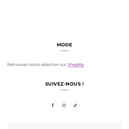
MODE
Retrouvez notre sélection sur
ShopMy
SUIVEZ-NOUS !
F
I
T
a
n
i
c
s
k