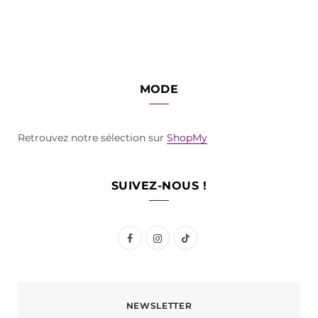
MODE
Retrouvez notre sélection sur
ShopMy
SUIVEZ-NOUS !
F
I
T
a
n
i
c
s
k
NEWSLETTER
e
t
T