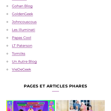
Gohan Blog
GoldenGeek
Johncouscous
Les illuminati
Papas Cool
LT Paterson
Tomiiks
Un Autre Blog
VieDeGeek
PAGES ET ARTICLES PHARES