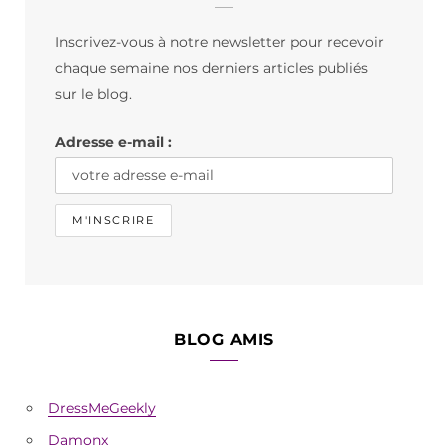
b
a
o
Inscrivez-vous à notre newsletter pour recevoir
o
g
k
chaque semaine nos derniers articles publiés
o
r
sur le blog.
k
a
Adresse e-mail :
m
BLOG AMIS
DressMeGeekly
Damonx