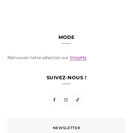
MODE
Retrouvez notre sélection sur
ShopMy
SUIVEZ-NOUS !
F
I
T
a
n
i
c
s
k
NEWSLETTER
e
t
T