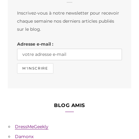
b
a
o
Inscrivez-vous à notre newsletter pour recevoir
o
g
k
chaque semaine nos derniers articles publiés
o
r
sur le blog.
k
a
Adresse e-mail :
m
BLOG AMIS
DressMeGeekly
Damonx