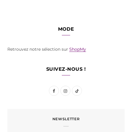
MODE
Retrouvez notre sélection sur
ShopMy
SUIVEZ-NOUS !
F
I
T
a
n
i
c
s
k
NEWSLETTER
e
t
T
b
a
o