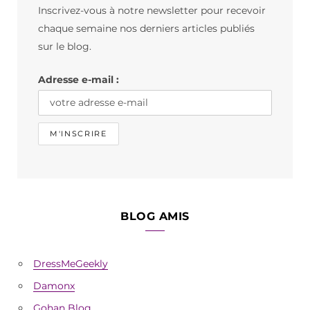
Inscrivez-vous à notre newsletter pour recevoir
o
g
k
chaque semaine nos derniers articles publiés
o
r
sur le blog.
k
a
Adresse e-mail :
m
BLOG AMIS
DressMeGeekly
Damonx
Gohan Blog