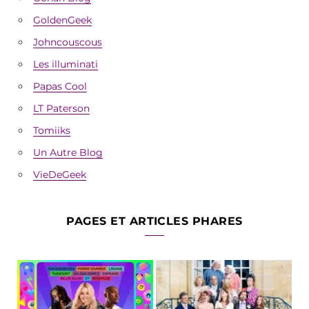
GoldenGeek
Johncouscous
Les illuminati
Papas Cool
LT Paterson
Tomiiks
Un Autre Blog
VieDeGeek
PAGES ET ARTICLES PHARES