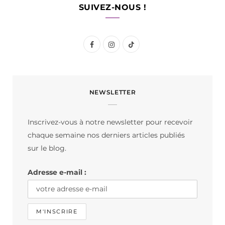
SUIVEZ-NOUS !
F
I
T
a
n
i
c
s
k
NEWSLETTER
e
t
T
b
a
o
Inscrivez-vous à notre newsletter pour recevoir
o
g
k
chaque semaine nos derniers articles publiés
o
r
sur le blog.
k
a
Adresse e-mail :
m