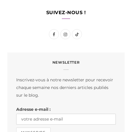
SUIVEZ-NOUS !
F
I
T
a
n
i
c
s
k
NEWSLETTER
e
t
T
b
a
o
Inscrivez-vous à notre newsletter pour recevoir
o
g
k
chaque semaine nos derniers articles publiés
o
r
sur le blog.
k
a
Adresse e-mail :
m