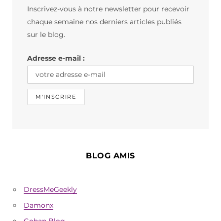
Inscrivez-vous à notre newsletter pour recevoir
o
g
k
chaque semaine nos derniers articles publiés
o
r
sur le blog.
k
a
Adresse e-mail :
m
BLOG AMIS
DressMeGeekly
Damonx
Gohan Blog