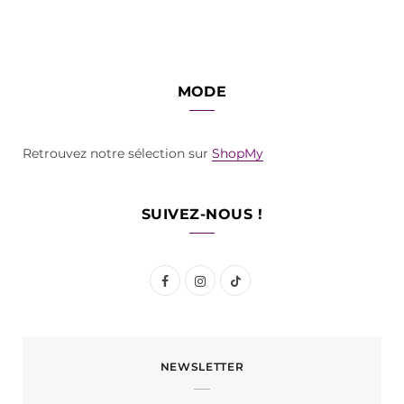
MODE
Retrouvez notre sélection sur
ShopMy
SUIVEZ-NOUS !
F
I
T
a
n
i
c
s
k
NEWSLETTER
e
t
T
b
a
o