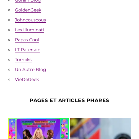
GoldenGeek
Johncouscous
Les illuminati
Papas Cool
LT Paterson
Tomiiks
Un Autre Blog
VieDeGeek
PAGES ET ARTICLES PHARES