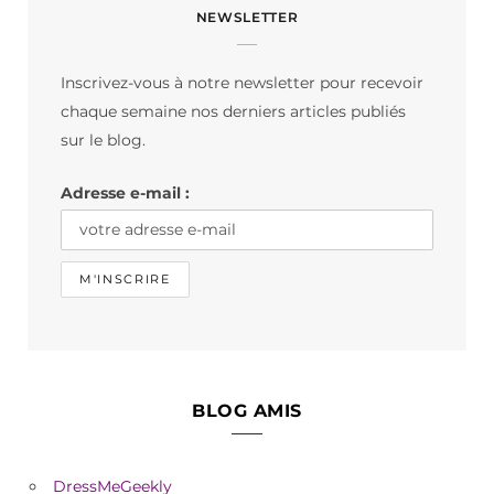
NEWSLETTER
e
t
T
b
a
o
Inscrivez-vous à notre newsletter pour recevoir
o
g
k
chaque semaine nos derniers articles publiés
o
r
sur le blog.
k
a
Adresse e-mail :
m
BLOG AMIS
DressMeGeekly