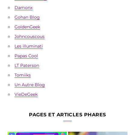
Damonx
Gohan Blog
GoldenGeek
Johncouscous
Les illuminati
Papas Cool
LT Paterson
Tomiiks
Un Autre Blog
VieDeGeek
PAGES ET ARTICLES PHARES