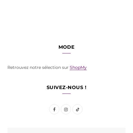
MODE
Retrouvez notre sélection sur
ShopMy
SUIVEZ-NOUS !
F
I
T
a
n
i
c
s
k