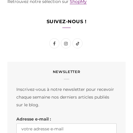
Retrouvez notre sélection sur
ShopMy
SUIVEZ-NOUS !
F
I
T
a
n
i
c
s
k
NEWSLETTER
e
t
T
b
a
o
Inscrivez-vous à notre newsletter pour recevoir
o
g
k
chaque semaine nos derniers articles publiés
o
r
sur le blog.
k
a
Adresse e-mail :
m