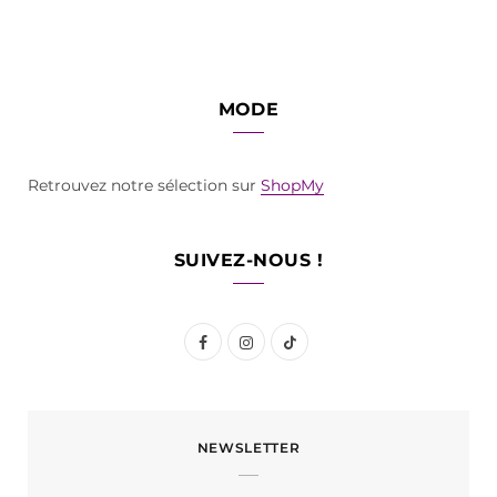
MODE
Retrouvez notre sélection sur
ShopMy
SUIVEZ-NOUS !
F
I
T
a
n
i
c
s
k
NEWSLETTER
e
t
T
b
a
o