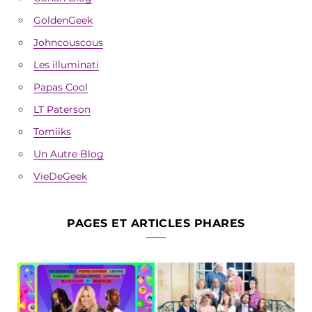
GoldenGeek
Johncouscous
Les illuminati
Papas Cool
LT Paterson
Tomiiks
Un Autre Blog
VieDeGeek
PAGES ET ARTICLES PHARES