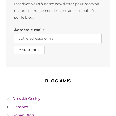
Inscrivez-vous à notre newsletter pour recevoir
o
g
k
chaque semaine nos derniers articles publiés
o
r
sur le blog.
k
a
Adresse e-mail :
m
BLOG AMIS
DressMeGeekly
Damonx
Gohan Blog