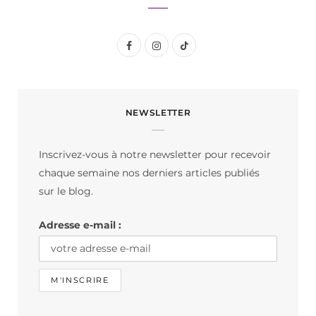
F
I
T
a
n
i
c
s
k
NEWSLETTER
e
t
T
b
a
o
Inscrivez-vous à notre newsletter pour recevoir
o
g
k
chaque semaine nos derniers articles publiés
o
r
sur le blog.
k
a
Adresse e-mail :
m