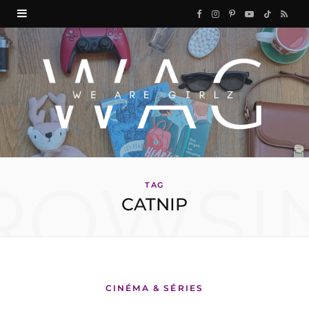
F
I
P
Y
T
R
a
n
i
o
i
S
c
s
n
u
k
S
e
t
t
T
T
b
a
e
u
o
o
g
r
b
k
ROWSI
o
r
e
e
TAG
CATNIP
k
a
s
m
t
CINÉMA & SÉRIES