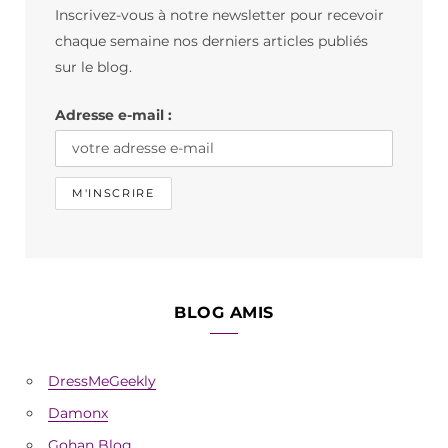
Inscrivez-vous à notre newsletter pour recevoir
o
g
k
chaque semaine nos derniers articles publiés
o
r
sur le blog.
k
a
Adresse e-mail :
m
BLOG AMIS
DressMeGeekly
Damonx
Gohan Blog