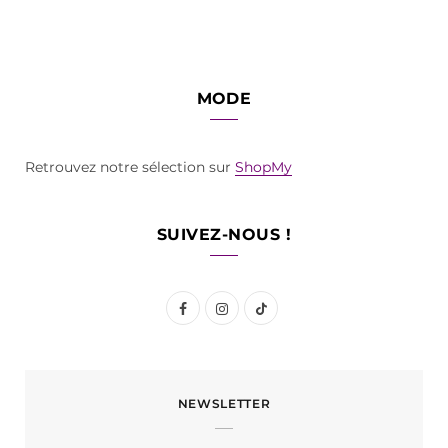
MODE
Retrouvez notre sélection sur
ShopMy
SUIVEZ-NOUS !
F
I
T
a
n
i
c
s
k
NEWSLETTER
e
t
T
b
a
o