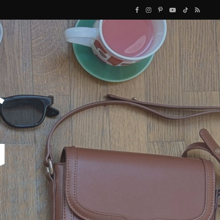
F
I
P
Y
T
R
a
n
i
o
i
S
c
s
n
u
k
S
e
t
t
T
T
b
a
e
u
o
o
g
r
b
k
o
r
e
e
k
a
s
m
t