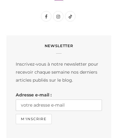
F
I
T
a
n
i
c
s
k
NEWSLETTER
e
t
T
b
a
o
Inscrivez-vous à notre newsletter pour
o
g
k
recevoir chaque semaine nos derniers
o
r
articles publiés sur le blog.
k
a
Adresse e-mail :
m