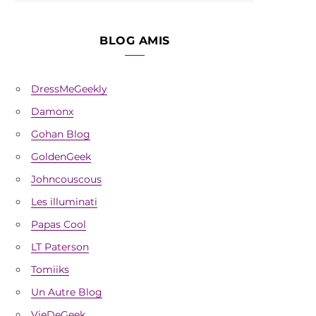
BLOG AMIS
DressMeGeekly
Damonx
Gohan Blog
GoldenGeek
Johncouscous
Les illuminati
Papas Cool
LT Paterson
Tomiiks
Un Autre Blog
VieDeGeek