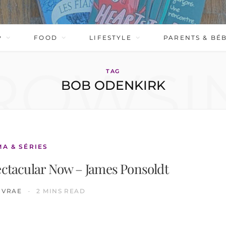
P
FOOD
LIFESTYLE
PARENTS & BÉ
ROWSI
TAG
BOB ODENKIRK
MA & SÉRIES
ectacular Now – James Ponsoldt
IVRAE
2 MINS READ