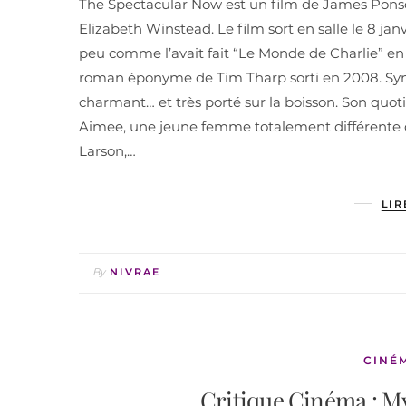
The Spectacular Now est un film de James Ponso
Elizabeth Winstead. Le film sort en salle le 8 jan
peu comme l’avait fait “Le Monde de Charlie” en 2
roman éponyme de Tim Tharp sorti en 2008. Synops
charmant… et très porté sur la boisson. Son quot
Aimee, une jeune femme totalement différente de 
Larson,…
LIR
By
NIVRAE
CINÉ
Critique Cinéma : My