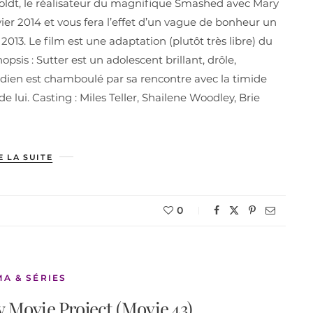
ldt, le réalisateur du magnifique Smashed avec Mary
vier 2014 et vous fera l’effet d’un vague de bonheur un
013. Le film est une adaptation (plutôt très libre) du
is : Sutter est un adolescent brillant, drôle,
idien est chamboulé par sa rencontre avec la timide
lui. Casting : Miles Teller, Shailene Woodley, Brie
E LA SUITE
0
MA & SÉRIES
 Movie Project (Movie 43)