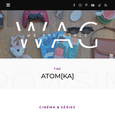
F
I
P
Y
T
R
a
n
i
o
i
S
c
s
n
u
k
S
e
t
t
T
T
b
a
e
u
o
o
g
r
b
k
ROWSI
o
r
e
e
TAG
ATOM[KA]
k
a
s
m
t
CINÉMA & SÉRIES