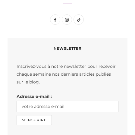
F
I
T
a
n
i
c
s
k
NEWSLETTER
e
t
T
b
a
o
Inscrivez-vous à notre newsletter pour recevoir
o
g
k
chaque semaine nos derniers articles publiés
o
r
sur le blog.
k
a
Adresse e-mail :
m