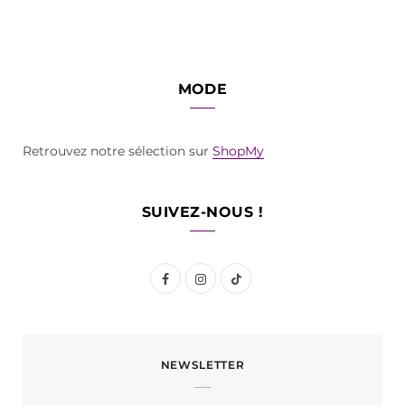
MODE
Retrouvez notre sélection sur
ShopMy
SUIVEZ-NOUS !
F
I
T
a
n
i
c
s
k
NEWSLETTER
e
t
T
b
a
o