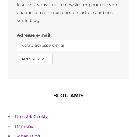
Inscrivez-vous à notre newsletter pour recevoir
o
g
k
chaque semaine nos derniers articles publiés
o
r
sur le blog.
k
a
Adresse e-mail :
m
BLOG AMIS
DressMeGeekly
Damonx
Gohan Blog