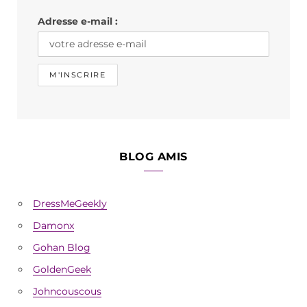
k
a
Adresse e-mail :
m
BLOG AMIS
DressMeGeekly
Damonx
Gohan Blog
GoldenGeek
Johncouscous