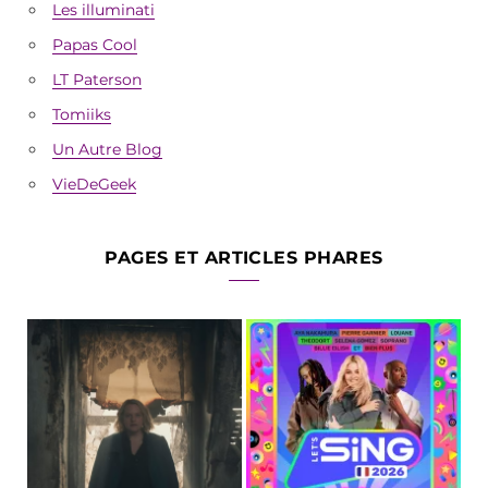
Les illuminati
Papas Cool
LT Paterson
Tomiiks
Un Autre Blog
VieDeGeek
PAGES ET ARTICLES PHARES