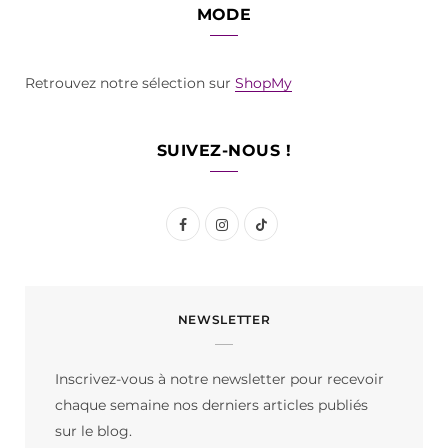
MODE
Retrouvez notre sélection sur
ShopMy
SUIVEZ-NOUS !
F
I
T
a
n
i
c
s
k
NEWSLETTER
e
t
T
b
a
o
Inscrivez-vous à notre newsletter pour recevoir
o
g
k
chaque semaine nos derniers articles publiés
o
r
sur le blog.