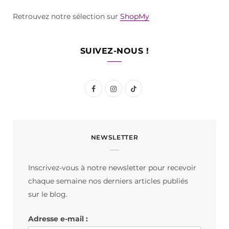
Retrouvez notre sélection sur
ShopMy
SUIVEZ-NOUS !
F
I
T
a
n
i
c
s
k
NEWSLETTER
e
t
T
b
a
o
Inscrivez-vous à notre newsletter pour recevoir
o
g
k
chaque semaine nos derniers articles publiés
o
r
sur le blog.
k
a
Adresse e-mail :
m