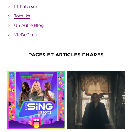
LT Paterson
Tomiiks
Un Autre Blog
VieDeGeek
PAGES ET ARTICLES PHARES