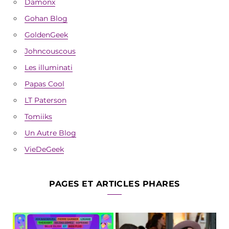
Damonx
Gohan Blog
GoldenGeek
Johncouscous
Les illuminati
Papas Cool
LT Paterson
Tomiiks
Un Autre Blog
VieDeGeek
PAGES ET ARTICLES PHARES