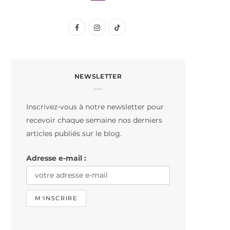
F
I
T
a
n
i
c
s
k
NEWSLETTER
e
t
T
b
a
o
Inscrivez-vous à notre newsletter pour
o
g
k
recevoir chaque semaine nos derniers
o
r
articles publiés sur le blog.
k
a
Adresse e-mail :
m