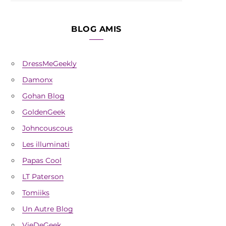
BLOG AMIS
DressMeGeekly
Damonx
Gohan Blog
GoldenGeek
Johncouscous
Les illuminati
Papas Cool
LT Paterson
Tomiiks
Un Autre Blog
VieDeGeek