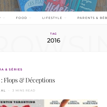
P
FOOD
LIFESTYLE
PARENTS & BÉ
ROWSI
TAG
2016
MA & SÉRIES
6 : Flops & Déceptions
AL
3 MINS READ