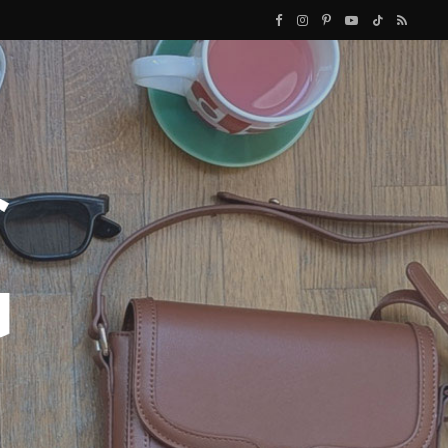
F
I
P
Y
T
R
a
n
i
o
i
S
c
s
n
u
k
S
e
t
t
T
T
b
a
e
u
o
o
g
r
b
k
o
r
e
e
k
a
s
m
t