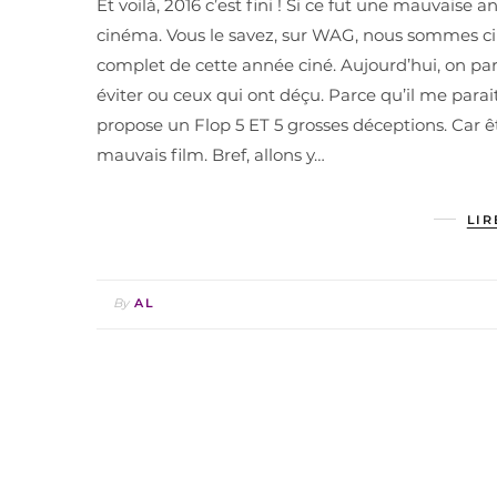
Et voilà, 2016 c’est fini ! Si ce fut une mauvais
cinéma. Vous le savez, sur WAG, nous sommes cin
complet de cette année ciné. Aujourd’hui, on parle
éviter ou ceux qui ont déçu. Parce qu’il me parai
propose un Flop 5 ET 5 grosses déceptions. Car ê
mauvais film. Bref, allons y…
LIR
By
AL