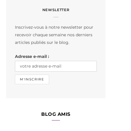
c
s
k
NEWSLETTER
e
t
T
b
a
o
Inscrivez-vous à notre newsletter pour
o
g
k
recevoir chaque semaine nos derniers
o
r
articles publiés sur le blog.
k
a
Adresse e-mail :
m
BLOG AMIS