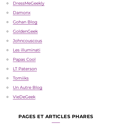
DressMeGeekly
Damonx
Gohan Blog
GoldenGeek
Johncouscous
Les illuminati
Papas Cool
LT Paterson
Tomiiks
Un Autre Blog
VieDeGeek
PAGES ET ARTICLES PHARES