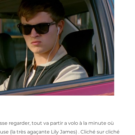
isse regarder, tout va partir a volo à la minute où
se (la très agaçante Lily James) . Cliché sur cliché