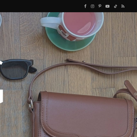
F
I
P
Y
T
R
a
n
i
o
i
S
c
s
n
u
k
S
e
t
t
T
T
b
a
e
u
o
o
g
r
b
k
o
r
e
e
k
a
s
m
t