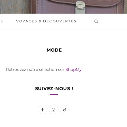
BÉ
VOYAGES & DÉCOUVERTES
MODE
Retrouvez notre sélection sur
ShopMy
SUIVEZ-NOUS !
F
I
T
a
n
i