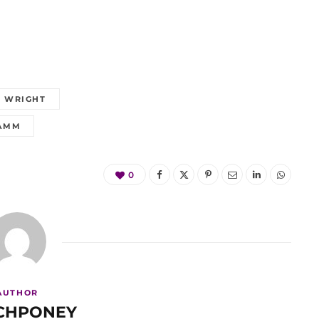
 WRIGHT
AMM
0
AUTHOR
CHPONEY