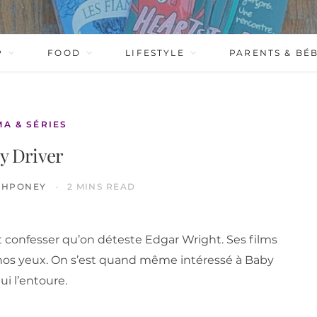
P
FOOD
LIFESTYLE
PARENTS & BÉ
MA & SÉRIES
y Driver
CHPONEY
2 MINS READ
it confesser qu’on déteste Edgar Wright. Ses films
à nos yeux. On s’est quand même intéressé à Baby
i l’entoure.