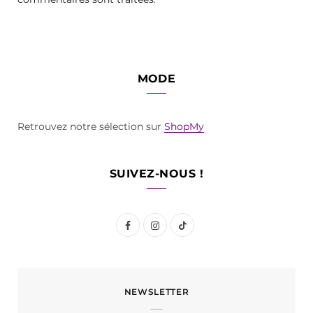
MODE
Retrouvez notre sélection sur
ShopMy
SUIVEZ-NOUS !
F
I
T
a
n
i
c
s
k
NEWSLETTER
e
t
T