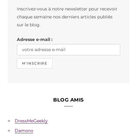
b
a
o
Inscrivez-vous à notre newsletter pour recevoir
o
g
k
chaque semaine nos derniers articles publiés
o
r
sur le blog.
k
a
Adresse e-mail :
m
BLOG AMIS
DressMeGeekly
Damonx