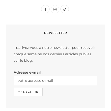
F
I
T
a
n
i
c
s
k
NEWSLETTER
e
t
T
b
a
o
Inscrivez-vous à notre newsletter pour recevoir
o
g
k
chaque semaine nos derniers articles publiés
o
r
sur le blog.
k
a
Adresse e-mail :
m